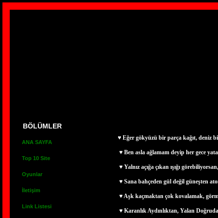
BÖLÜMLER
♥ Eğer gökyüzü bir parça kağıt, deniz b
ANA SAYFA
♥ Ben asla ağlamam deyip her gece yatağa
Top 10 Site
♥ Yalnız açığa çıkan ışığı görebiliyorsan
Oyunlar
♥ Sana bahçeden gül değil güneşten ato
İletişim
♥ Aşk kaçmaktan çok kovalamak, görmek
Link Listesi
♥ Karanlık Aydınlıktan, Yalan Doğrudan 