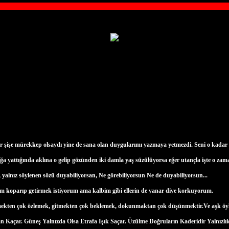
ir şişe mürekkep olsaydı yine de sana olan duygularımı yazmaya yetmezdi. Seni o kadar 
 yattığında aklına o gelip gözünden iki damla yaş süzülüyorsa eğer utançla işte o zama
, yalnız söylenen sözü duyabiliyorsan, Ne görebiliyorsun Ne de duyabiliyorsun...
m koparıp getirmek istiyorum ama kalbim gibi ellerin de yanar diye korkuyorum.
ten çok özlemek, gitmekten çok beklemek, dokunmaktan çok düşünmektir.Ve aşk öyled
Kaçar. Güneş Yalnızda Olsa Etrafa Işık Saçar. Üzülme Doğruların Kaderidir Yalnızlık.