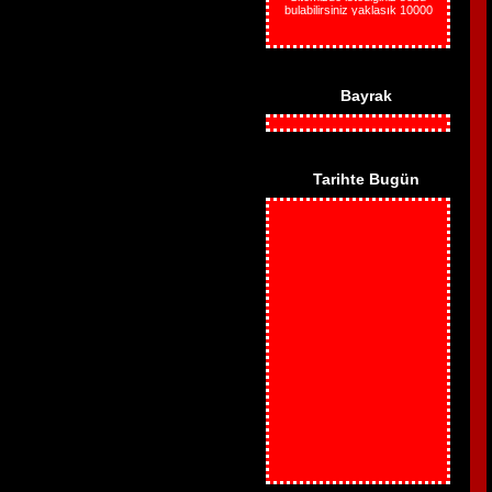
bulabilirsiniz yaklasık 10000
soz vardir
-------YöneTim-------
Bayrak
Tarihte Bugün