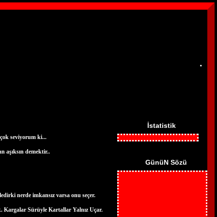
.
İstatistik
çok seviyorum ki...
n aşıksın demektir..
GünüN Sözü
irki nerde imkansız varsa onu seçer.
 Kargalar Sürüyle Kartallar Yalnız Uçar.