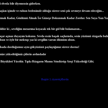
 elveda bile diyemezsin giderken.
e, aşkın içimde ve ruhun bedenimde olduğu sürece seni çok sevmeye devam edeceğim...
zmak Kadar, Gönlümü Almak İse Güneşe Dokunmak Kadar Zordur. Sen Suya Yazı Yazm
ldür ki , sevdiğim mezarıma koyacak tek bir gül bile bulamazsın...
açar açmaz duyayım kokunu. Sevda essin başak saçlarında, sesin yüzümü rüzgarla buls
lsun ve öyle bir mektup yaz ki sevgilim varsın ölümüm olsun.
olsada dostluğumuz aynı gökyüzünü paylaştığımız sürece dostuz!
ze yükselttiğimiz çitlerin ardındadır
 Büyükleri Yüceltir. Tıpkı Rüzgarın Mumu Söndürüp Ateşi Yükselttiği Gibi.
Bugün 1 ziyaretçiBurda