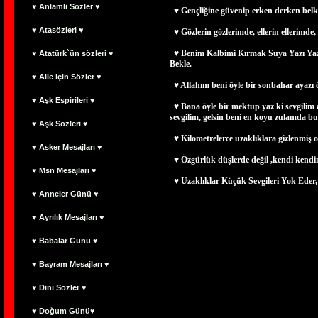
♥ Anlamli Sözler ♥
♥ Gençliğine güvenip erken derken belki
♥ Atasözleri ♥
♥ Gözlerin gözlerimde, ellerin ellerimd
♥ Benim Kalbimi Kırmak Suya Yazı Ya
♥ Atatürk`ün sözleri ♥
Bekle.
♥ Aile için Sözler ♥
♥ Allahım beni öyle bir sonbahar ayazı ö
♥ Aşk Espirileri ♥
♥ Bana öyle bir mektup yaz ki sevgilim 
sevgilim, gelsin beni en koyu zulamda bu
♥ Aşk Sözleri ♥
♥ Kilometrelerce uzaklıklara gizlenmiş 
♥ Asker Mesajları ♥
♥ Özgürlük düşlerde değil ,kendi kendimi
♥ Msn Mesajları ♥
♥ Uzaklıklar Küçük Sevgileri Yok Eder,
♥ Anneler Günü ♥
♥ Ayrılık Mesajları ♥
♥ Babalar Günü ♥
♥ Bayram Mesajları ♥
♥ Dini Sözler ♥
♥ Doğum Günü♥