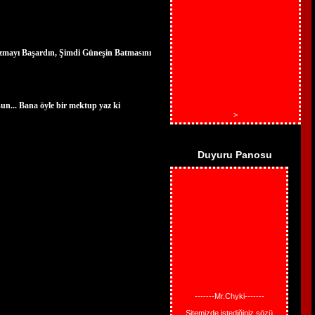
ayı Başardın, Şimdi Güneşin Batmasını
un... Bana öyle bir mektup yaz ki
>
Duyuru Panosu
-------Mr.Chyki-------
Sitemizde istediğiniz sözü