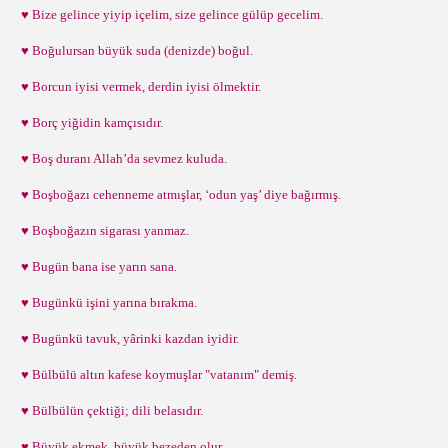
♥ Bize gelince yiyip içelim, size gelince gülüp gecelim.
♥ Boğulursan büyük suda (denizde) boğul.
♥ Borcun iyisi vermek, derdin iyisi ölmektir.
♥ Borç yiğidin kamçısıdır.
♥ Boş duranı Allah’da sevmez kuluda.
♥ Boşboğazı cehenneme atmışlar, ‘odun yaş’ diye bağırmış.
♥ Boşboğazın sigarası yanmaz.
♥ Bugün bana ise yarın sana.
♥ Bugünkü işini yarına bırakma.
♥ Bugünkü tavuk, yârinki kazdan iyidir.
♥ Bülbülü altın kafese koymuşlar "vatanım" demiş.
♥ Bülbülün çektiği; dili belasıdır.
♥ Büyük ekmek, büyük bezeden olur.