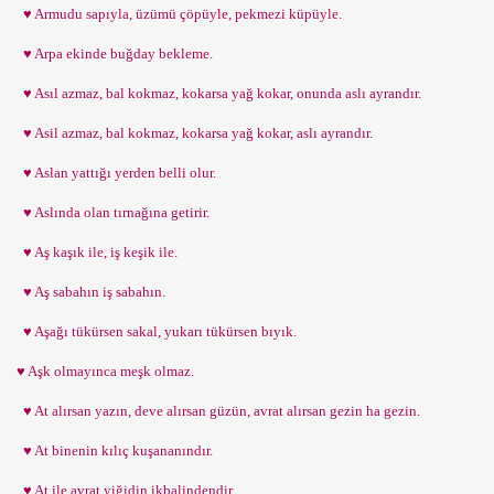
♥ Armudu sapıyla, üzümü çöpüyle, pekmezi küpüyle.
♥ Arpa ekinde buğday bekleme.
♥ Asıl azmaz, bal kokmaz, kokarsa yağ kokar, onunda aslı ayrandır.
♥ Asil azmaz, bal kokmaz, kokarsa yağ kokar, aslı ayrandır.
♥ Aslan yattığı yerden belli olur.
♥ Aslında olan tırnağına getirir.
♥ Aş kaşık ile, iş keşik ile.
♥ Aş sabahın iş sabahın.
♥ Aşağı tükürsen sakal, yukarı tükürsen bıyık.
♥ Aşk olmayınca meşk olmaz.
♥ At alırsan yazın, deve alırsan güzün, avrat alırsan gezin ha gezin.
♥ At binenin kılıç kuşananındır.
♥ At ile avrat yiğidin ikbalindendir.