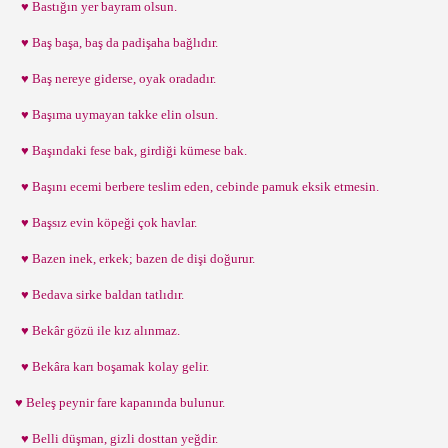
♥ Bastığın yer bayram olsun.
♥ Baş başa, baş da padişaha bağlıdır.
♥ Baş nereye giderse, oyak oradadır.
♥ Başıma uymayan takke elin olsun.
♥ Başındaki fese bak, girdiği kümese bak.
♥ Başını ecemi berbere teslim eden, cebinde pamuk eksik etmesin.
♥ Başsız evin köpeği çok havlar.
♥ Bazen inek, erkek; bazen de dişi doğurur.
♥ Bedava sirke baldan tatlıdır.
♥ Bekâr gözü ile kız alınmaz.
♥ Bekâra karı boşamak kolay gelir.
♥ Beleş peynir fare kapanında bulunur.
♥ Belli düşman, gizli dosttan yeğdir.