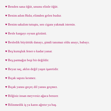
♥ Benden sana öğüt, ununu elinle öğüt.
♥ Benim adım Hıdır, elimden gelen budur.
♥ Benim sakalım tutuştu, sen cigara yakmak istersin.
♥ Besle kargayı oysun gözünü.
♥ Besledik büyüttük danayı, şimdi tanımaz oldu anayı, babayı.
♥ Beş kuruşluk fener o kadar yanar.
♥ Beş parmağın beşi bir değildir.
♥ Beyaz saç, aklın değil yaşın işaretidir.
♥ Bıçak sapını kesmez.
♥ Bıçak yarası geçer, dil yarası geçmez.
♥ Bilğisiz insan meyvesiz ağaca benzer.
♥ Bilinmedik iş ya karın ağrıtır ya baş.