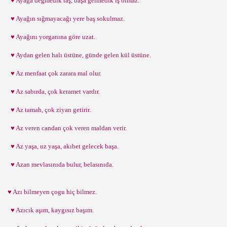
♥ Ayağa değmedik taş, başa gelmedik iş olmaz.
♥ Ayağın sığmayacağı yere baş sokulmaz.
♥ Ayağını yorganına göre uzat.
♥ Aydan gelen halı üstüne, günde gelen kül üstüne.
♥ Az menfaat çok zarara mal olur.
♥ Az sabırda, çok keramet vardır.
♥ Az tamah, çok ziyan getirir.
♥ Az veren candan çok veren maldan verir.
♥ Az yaşa, uz yaşa, akıbet gelecek başa.
♥ Azan mevlasınıda bulur, belasınıda.
♥ Azı bilmeyen çogu hiç bilmez.
♥ Azıcık aşım, kaygısız başım.