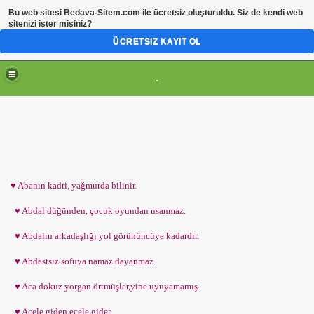
Bu web sitesi
Bedava-Sitem.com
ile ücretsiz oluşturuldu. Siz de kendi web
sitenizi ister misiniz?
ÜCRETSIZ KAYIT OL
.
♥ Abanın kadri, yağmurda bilinir.
♥ Abdal düğünden, çocuk oyundan usanmaz.
♥ Abdalın arkadaşlığı yol görününcüye kadardır.
♥ Abdestsiz sofuya namaz dayanmaz.
♥ Aca dokuz yorgan örtmüşler,yine uyuyamamış.
♥ Acele giden ecele gider.