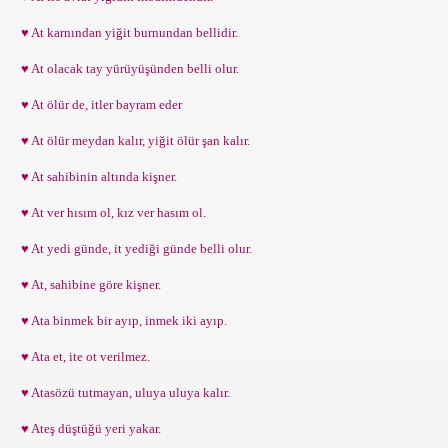
♥ At karnından yiğit burnundan bellidir.
♥ At olacak tay yürüyüşünden belli olur.
♥ At ölür de, itler bayram eder
♥ At ölür meydan kalır, yiğit ölür şan kalır.
♥ At sahibinin altında kişner.
♥ At ver hısım ol, kız ver hasım ol.
♥ At yedi günde, it yediği günde belli olur.
♥ At, sahibine göre kişner.
♥ Ata binmek bir ayıp, inmek iki ayıp.
♥ Ata et, ite ot verilmez.
♥ Atasözü tutmayan, uluya uluya kalır.
♥ Ateş düştüğü yeri yakar.