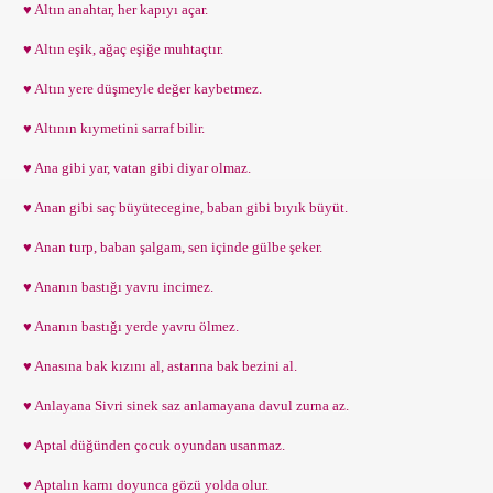
♥ Altın anahtar, her kapıyı açar.
♥ Altın eşik, ağaç eşiğe muhtaçtır.
♥ Altın yere düşmeyle değer kaybetmez.
♥ Altının kıymetini sarraf bilir.
♥ Ana gibi yar, vatan gibi diyar olmaz.
♥ Anan gibi saç büyütecegine, baban gibi bıyık büyüt.
♥ Anan turp, baban şalgam, sen içinde gülbe şeker.
♥ Ananın bastığı yavru incimez.
♥ Ananın bastığı yerde yavru ölmez.
♥ Anasına bak kızını al, astarına bak bezini al.
♥ Anlayana Sivri sinek saz anlamayana davul zurna az.
♥ Aptal düğünden çocuk oyundan usanmaz.
♥ Aptalın karnı doyunca gözü yolda olur.