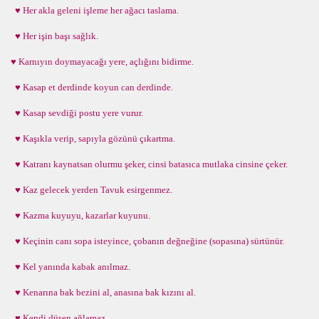
♥ Her akla geleni işleme her ağacı taslama.
♥ Her işin başı sağlık.
♥ Karnıyın doymayacağı yere, açlığını bidirme.
♥ Kasap et derdinde koyun can derdinde.
♥ Kasap sevdiği postu yere vurur.
♥ Kaşıkla verip, sapıyla gözünü çıkartma.
♥ Katranı kaynatsan olurmu şeker, cinsi batasıca mutlaka cinsine çeker.
♥ Kaz gelecek yerden Tavuk esirgenmez.
♥ Kazma kuyuyu, kazarlar kuyunu.
♥ Keçinin canı sopa isteyince, çobanın değneğine (sopasına) sürtünür.
♥ Kel yanında kabak anılmaz.
♥ Kenarına bak bezini al, anasına bak kızını al.
♥ Kendi düşen ağlamaz.