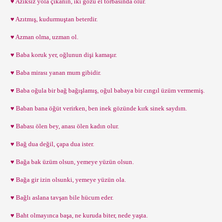
♥ Azıksız yola çıkanın, iki gözü el torbasında olur.
♥ Azıtmış, kudurmuştan beterdir.
♥ Azman olma, uzman ol.
♥ Baba koruk yer, oğlunun dişi kamaşır.
♥ Baba mirası yanan mum gibidir.
♥ Baba oğula bir bağ bağışlamış, oğul babaya bir cıngıl üzüm vermemiş.
♥ Baban bana öğüt verirken, ben inek gözünde kırk sinek saydım.
♥ Babası ölen bey, anası ölen kadın olur.
♥ Bağ dua değil, çapa dua ister.
♥ Bağa bak üzüm olsun, yemeye yüzün olsun.
♥ Bağa gir izin olsunki, yemeye yüzün ola.
♥ Bağlı aslana tavşan bile hücum eder.
♥ Baht olmayınca başa, ne kuruda biter, nede yaşta.