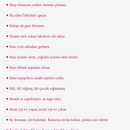
♥ Ateş olmayan yerden duman çıkmaz.
♥ Atı alan Üsküdar'ı geçer.
♥ Atılan ok geri dönmez.
♥ Atımın anlı sakar, lakabını ele takar.
♥ Atın iyisi arkadan gelmez.
♥ Atın iyisine doru, yiğidin iyisine deli derler.
♥ Atın ölümü arpadan olsun.
♥ Atlar tepişirken arada eşekler ezilir.
♥ Atlı, itli sığmış, bir çocuk sığmamış.
♥ Avradı er zapdetmez, ar zapt eder.
♥ Avrat var ev yapar, avrat var ev yıkar.
♥ Ay bozmaz, süt kokmaz. Kokarsa ayran kokar, çünkü aslı süttür.