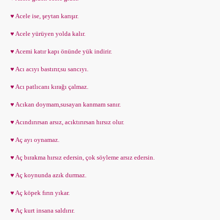
♥ Acele ise, şeytan karışır.
♥ Acele yürüyen yolda kalır.
♥ Acemi katır kapı önünde yük indirir.
♥ Acı acıyı bastırır,su sancıyı.
♥ Acı patlıcanı kırağı çalmaz.
♥ Acıkan doymam,susayan kanmam sanır.
♥ Acındırırsan arsız, acıktırırsan hırsız olur.
♥ Aç ayı oynamaz.
♥ Aç bırakma hırsız edersin, çok söyleme arsız edersin.
♥ Aç koynunda azık durmaz.
♥ Aç köpek fırın yıkar.
♥ Aç kurt insana saldırır.