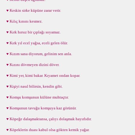
♥ Keskin sirke küpüne zarar verir.
♥ Kılıç kınını kesmez.
♥ Kırk hırsız bir çıplağı soyamaz.
♥ Kırk yıl ecel yağsa, eceli gelen ölür.
♥ Kızım sana diyorum, gelinim sen anla.
♥ Kızını dövmeyen dizini döver.
♥ Kimi yer, kimi bakar. Kıyamet ondan kopar.
♥ Kişiyi nasıl bilirsin, kendin gibi.
♥ Komşu komşunun külüne muhtaçtır.
♥ Komşunun tavuğu komşuya kaz görünür.
♥ Köpeğe dalaşmaktansa, çalıyı dolaşmak hayırlıdır.
♥ Köpeklerin duası kabul olsa gökten kemik yağar.