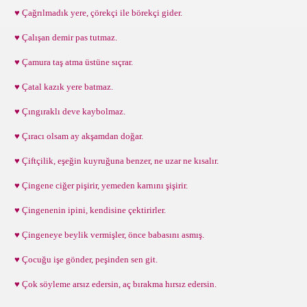
♥ Çağrılmadık yere, çörekçi ile börekçi gider.
♥ Çalışan demir pas tutmaz.
♥ Çamura taş atma üstüne sıçrar.
♥ Çatal kazık yere batmaz.
♥ Çıngıraklı deve kaybolmaz.
♥ Çıracı olsam ay akşamdan doğar.
♥ Çiftçilik, eşeğin kuyruğuna benzer, ne uzar ne kısalır.
♥ Çingene ciğer pişirir, yemeden karnını şişirir.
♥ Çingenenin ipini, kendisine çektirirler.
♥ Çingeneye beylik vermişler, önce babasını asmış.
♥ Çocuğu işe gönder, peşinden sen git.
♥ Çok söyleme arsız edersin, aç bırakma hırsız edersin.