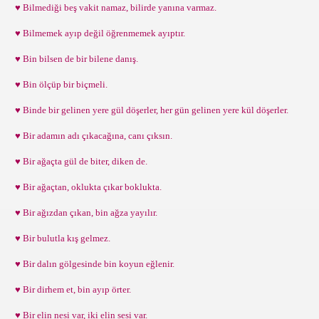
♥ Bilmediği beş vakit namaz, bilirde yanına varmaz.
♥ Bilmemek ayıp değil öğrenmemek ayıptır.
♥ Bin bilsen de bir bilene danış.
♥ Bin ölçüp bir biçmeli.
♥ Binde bir gelinen yere gül döşerler, her gün gelinen yere kül döşerler.
♥ Bir adamın adı çıkacağına, canı çıksın.
♥ Bir ağaçta gül de biter, diken de.
♥ Bir ağaçtan, oklukta çıkar boklukta.
♥ Bir ağızdan çıkan, bin ağza yayılır.
♥ Bir bulutla kış gelmez.
♥ Bir dalın gölgesinde bin koyun eğlenir.
♥ Bir dirhem et, bin ayıp örter.
♥ Bir elin nesi var, iki elin sesi var.