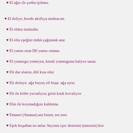
♥ El ağzı ile çorba içilmez.
♥ El deliye, bende akıllıya muhtacım.
♥ El elden üstündür.
♥ El elin eşeğini türkü çağırarak arar.
♥ El yarası onar Dil yarası onmaz.
♥ El yumrugu yemeyen, kendi yumrugunu balyoz sanar.
♥ Eli dar olanın, dili kısa olur.
♥ Eli doluya: ağa buyur, eli boşa: ağa uyur.
♥ Eli ile köfte yuvarlıyor, gözü kırık kovalıyor.
♥ Elin ile koymadığını kaldırma.
♥ Emanet (Amanat) ata binen, tez iner.
♥ Eşek hoşaftan ne anlar. Suyunu içer. denesini (tanesini) kor.