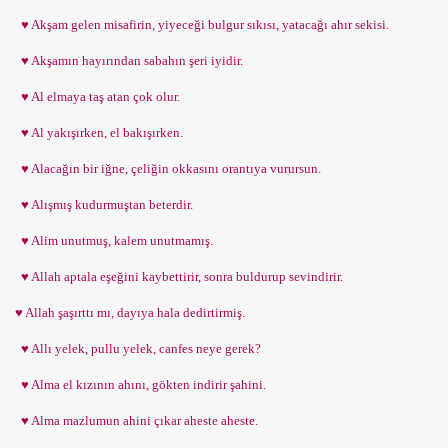
♥ Akşam gelen misafirin, yiyeceği bulgur sıkısı, yatacağı ahır sekisi.
♥ Akşamın hayırından sabahın şeri iyidir.
♥ Al elmaya taş atan çok olur.
♥ Al yakışırken, el bakışırken.
♥ Alacağın bir iğne, çeliğin okkasını orantıya vurursun.
♥ Alışmış kudurmuştan beterdir.
♥ Alim unutmuş, kalem unutmamış.
♥ Allah aptala eşeğini kaybettirir, sonra buldurup sevindirir.
♥ Allah şaşırttı mı, dayıya hala dedirtirmiş.
♥ Allı yelek, pullu yelek, canfes neye gerek?
♥ Alma el kızının ahını, gökten indirir şahini.
♥ Alma mazlumun ahini çıkar aheste aheste.