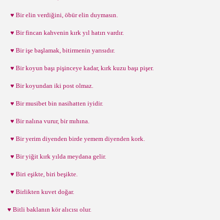
♥ Bir elin verdiğini, öbür elin duymasın.
♥ Bir fincan kahvenin kırk yıl hatırı vardır.
♥ Bir işe başlamak, bitirmenin yarısıdır.
♥ Bir koyun başı pişinceye kadar, kırk kuzu başı pişer.
♥ Bir koyundan iki post olmaz.
♥ Bir musibet bin nasihatten iyidir.
♥ Bir nalına vurur, bir mıhına.
♥ Bir yerim diyenden birde yemem diyenden kork.
♥ Bir yiğit kırk yılda meydana gelir.
♥ Biri eşikte, biri beşikte.
♥ Birlikten kuvet doğar.
♥ Bitli baklanın kör alıcısı olur.