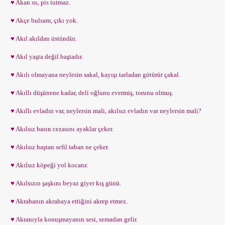
♥ Akan su, pis tutmaz.
♥ Akçe bulsam, çıkı yok.
♥ Akıl akıldan üstündür.
♥ Akıl yaşta değil baştadır.
♥ Akılı olmayana neylesin sakal, kayışı tarladan götürür çakal.
♥ Akıllı düşünene kadar, deli oğlunu evermiş, torunu olmuş.
♥ Akıllı evladın var, neylersin mali, akılsız evladın var neylersin mali?
♥ Akılsız basın cezasını ayaklar çeker.
♥ Akılsız baştan sefil taban ne çeker.
♥ Akılsız köpeği yol kocatır.
♥ Akılsızın şaşkını beyaz giyer kış günü.
♥ Akrabanın akrabaya ettiğini akrep etmez.
♥ Akranıyla konuşmayanın sesi, semadan gelir.