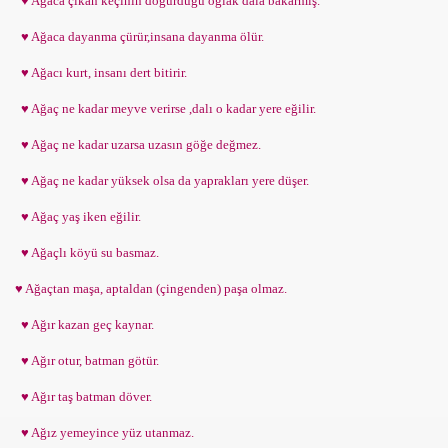
♥ Ağaca çıkan keçinin doğurduğu oğlak dala bakarmış.
♥ Ağaca dayanma çürür,insana dayanma ölür.
♥ Ağacı kurt, insanı dert bitirir.
♥ Ağaç ne kadar meyve verirse ,dalı o kadar yere eğilir.
♥ Ağaç ne kadar uzarsa uzasın göğe değmez.
♥ Ağaç ne kadar yüksek olsa da yaprakları yere düşer.
♥ Ağaç yaş iken eğilir.
♥ Ağaçlı köyü su basmaz.
♥ Ağaçtan maşa, aptaldan (çingenden) paşa olmaz.
♥ Ağır kazan geç kaynar.
♥ Ağır otur, batman götür.
♥ Ağır taş batman döver.
♥ Ağız yemeyince yüz utanmaz.