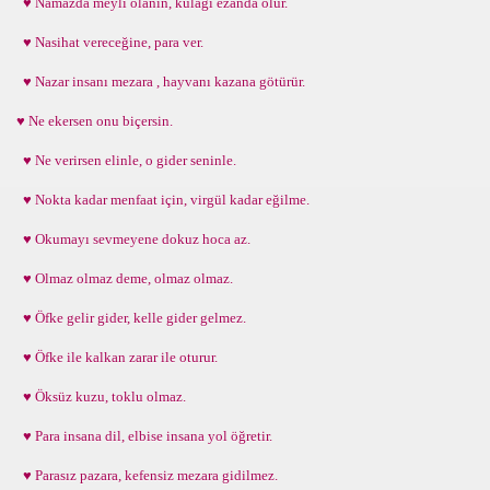
♥ Namazda meyli olanın, kulağı ezanda olur.
♥ Nasihat vereceğine, para ver.
♥ Nazar insanı mezara , hayvanı kazana götürür.
♥ Ne ekersen onu biçersin.
♥ Ne verirsen elinle, o gider seninle.
♥ Nokta kadar menfaat için, virgül kadar eğilme.
♥ Okumayı sevmeyene dokuz hoca az.
♥ Olmaz olmaz deme, olmaz olmaz.
♥ Öfke gelir gider, kelle gider gelmez.
♥ Öfke ile kalkan zarar ile oturur.
♥ Öksüz kuzu, toklu olmaz.
♥ Para insana dil, elbise insana yol öğretir.
♥ Parasız pazara, kefensiz mezara gidilmez.