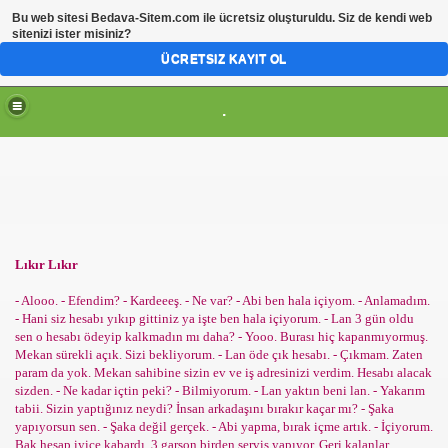
Bu web sitesi
Bedava-Sitem.com
ile ücretsiz oluşturuldu. Siz de kendi web
sitenizi ister misiniz?
ÜCRETSIZ KAYIT OL
.
Lıkır Lıkır
- Alooo. - Efendim? - Kardeeeş. - Ne var? - Abi ben hala içiyom. - Anlamadım.
- Hani siz hesabı yıkıp gittiniz ya işte ben hala içiyorum. - Lan 3 gün oldu
sen o hesabı ödeyip kalkmadın mı daha? - Yooo. Burası hiç kapanmıyormuş.
Mekan sürekli açık. Sizi bekliyorum. - Lan öde çık hesabı. - Çıkmam. Zaten
param da yok. Mekan sahibine sizin ev ve iş adresinizi verdim. Hesabı alacak
sizden. - Ne kadar içtin peki? - Bilmiyorum. - Lan yaktın beni lan. - Yakarım
tabii. Sizin yaptığınız neydi? İnsan arkadaşını bırakır kaçar mı? - Şaka
yapıyorsun sen. - Şaka değil gerçek. - Abi yapma, bırak içme artık. - İçiyorum.
Bak hesap iyice kabardı. 3 garson birden servis yapıyor. Geri kalanlar